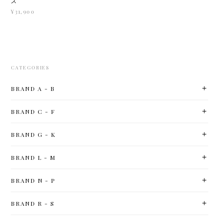
ズ
¥31,900
CATEGORIES
BRAND A - B
BRAND C - F
BRAND G - K
BRAND L - M
BRAND N - P
BRAND R - S