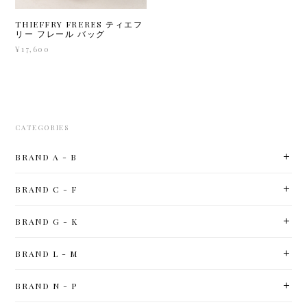
THIEFFRY FRERES ティエフ
リー フレール バッグ
¥17,600
CATEGORIES
BRAND A - B
BRAND C - F
BRAND G - K
BRAND L - M
BRAND N - P