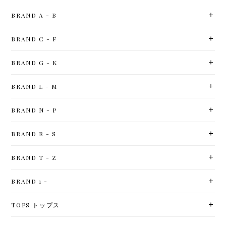
BRAND A - B
BRAND C - F
BRAND G - K
BRAND L - M
BRAND N - P
BRAND R - S
BRAND T - Z
BRAND 1 -
TOPS トップス