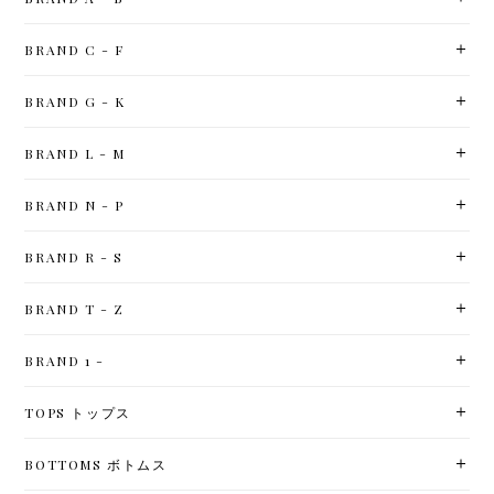
BRAND C - F
BRAND G - K
BRAND L - M
BRAND N - P
BRAND R - S
BRAND T - Z
BRAND 1 -
TOPS トップス
BOTTOMS ボトムス