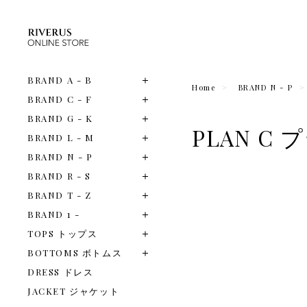
BRAND A - B
Home
BRAND N - P
BRAND C - F
BRAND G - K
PLAN C
BRAND L - M
BRAND N - P
BRAND R - S
BRAND T - Z
BRAND 1 -
TOPS トップス
BOTTOMS ボトムス
DRESS ドレス
JACKET ジャケット