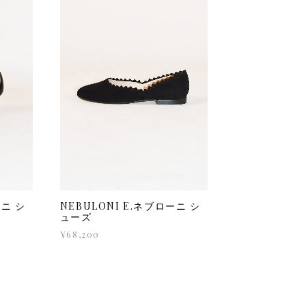
ーニ シ
NEBULONI E.ネブローニ シ
ューズ
¥68,200