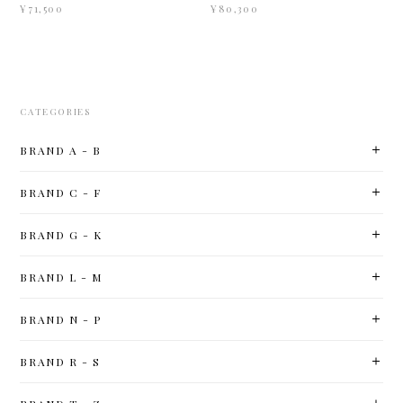
¥71,500
¥80,300
CATEGORIES
BRAND A - B
BRAND C - F
BRAND G - K
BRAND L - M
BRAND N - P
BRAND R - S