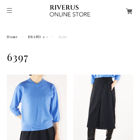
Home
BRAND 1 -
6397
6397