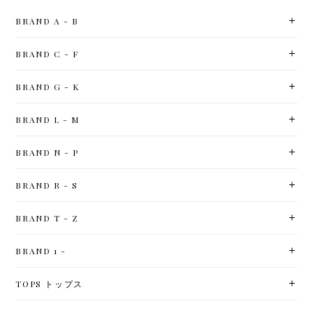
BRAND A - B
BRAND C - F
BRAND G - K
BRAND L - M
BRAND N - P
BRAND R - S
BRAND T - Z
BRAND 1 -
TOPS トップス