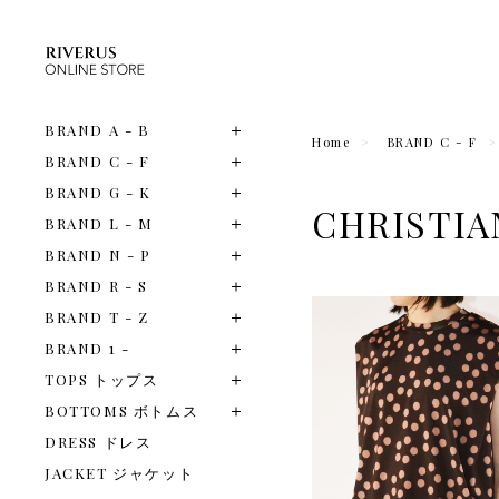
BRAND A - B
Home
BRAND C - F
BRAND C - F
BRAND G - K
CHRIST
BRAND L - M
BRAND N - P
BRAND R - S
BRAND T - Z
BRAND 1 -
TOPS トップス
BOTTOMS ボトムス
DRESS ドレス
JACKET ジャケット