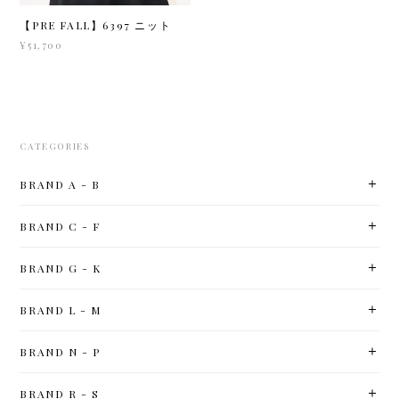
【PRE FALL】6397 ニット
¥51,700
CATEGORIES
BRAND A - B
BRAND C - F
BRAND G - K
BRAND L - M
BRAND N - P
BRAND R - S