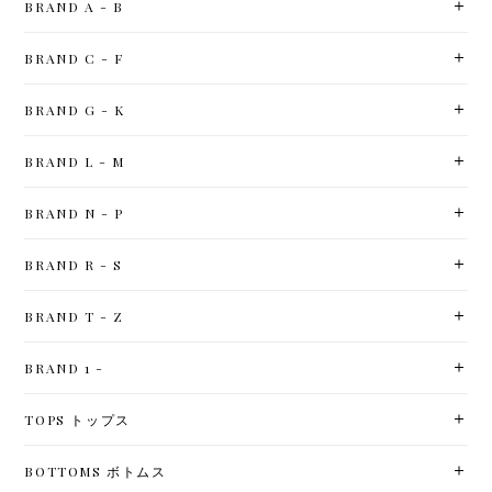
BRAND A - B
BRAND C - F
BRAND G - K
BRAND L - M
BRAND N - P
BRAND R - S
BRAND T - Z
BRAND 1 -
TOPS トップス
BOTTOMS ボトムス