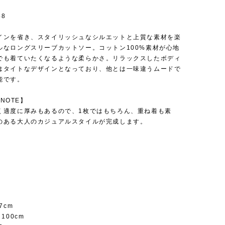
48
インを省き、スタイリッシュなシルエットと上質な素材を楽
ルなロングスリーブカットソー。コットン100%素材が心地
でも着ていたくなるような柔らかさ。リラックスしたボディ
はタイトなデザインとなっており、他とは一味違うムードで
能です。
 NOTE】
く適度に厚みもあるので、1枚ではもちろん、重ね着も素
のある大人のカジュアルスタイルが完成します。
7cm
100cm