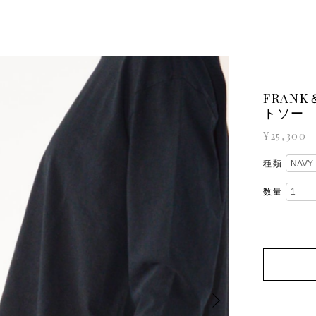
FRAN
トソー
¥25,300
種類
数量