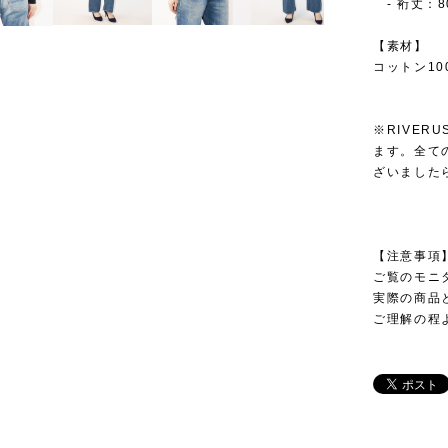
- 裄丈：8
【素材】
コットン10
※RIVER
ます。全て
ざいました
【注意事項
ご覧のモニ
実際の商品
ご理解の程