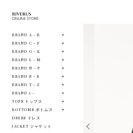
BRAND A - B
BRAND C - F
BRAND G - K
BRAND L - M
BRAND N - P
BRAND R - S
BRAND T - Z
BRAND 1 -
TOPS トップス
BOTTOMS ボトムス
DRESS ドレス
JACKET ジャケット