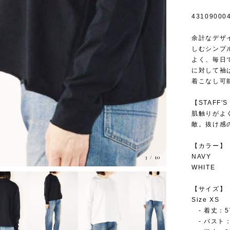
43109000
余計なデザ
しむシンプ
よく、毎日
に対して袖
着こなし可
【STAFF'S
肌触りがよ
敵。抜け感
【カラー】
NAVY
3
/
10
WHITE
【サイズ】
Size XS
- 着丈：5
- バスト：